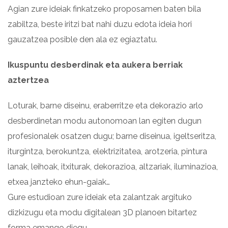
Agian zure ideiak finkatzeko proposamen baten bila
zabiltza, beste iritzi bat nahi duzu edota ideia hori
gauzatzea posible den ala ez egiaztatu.
Ikuspuntu desberdinak eta aukera berriak
aztertzea
Loturak, barne diseinu, eraberritze eta dekorazio arlo
desberdinetan modu autonomoan lan egiten dugun
profesionalek osatzen dugu; barne diseinua, igeltseritza,
iturgintza, berokuntza, elektrizitatea, arotzeria, pintura
lanak, leihoak, itxiturak, dekorazioa, altzariak, iluminazioa,
etxea janzteko ehun-gaiak…
Gure estudioan zure ideiak eta zalantzak argituko
dizkizugu eta modu digitalean 3D planoen bitartez
forma emango diegu.