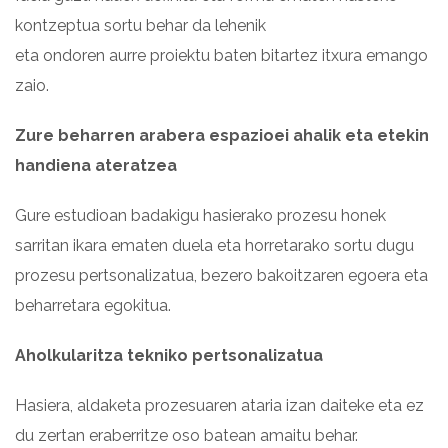
kontzeptua sortu behar da lehenik
eta ondoren aurre proiektu baten bitartez itxura emango
zaio.
Zure beharren arabera espazioei ahalik eta etekin
handiena ateratzea
Gure estudioan badakigu hasierako prozesu honek
sarritan ikara ematen duela eta horretarako sortu dugu
prozesu pertsonalizatua, bezero bakoitzaren egoera eta
beharretara egokitua.
Aholkularitza tekniko pertsonalizatua
Hasiera, aldaketa prozesuaren ataria izan daiteke eta ez
du zertan eraberritze oso batean amaitu behar.