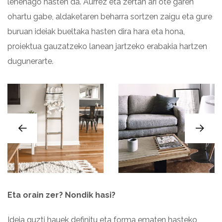
lehenago hasten da. Aurrez eta zertan ari ote garen
ohartu gabe, aldaketaren beharra sortzen zaigu eta gure
buruan ideiak bueltaka hasten dira hara eta hona,
proiektua gauzatzeko lanean jartzeko erabakia hartzen
dugunerarte.
Eta orain zer? Nondik hasi?
Ideia guzti hauek definitu eta forma ematen hasteko