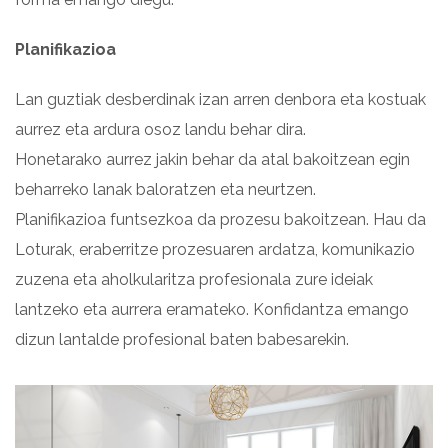
Planifikazioa
Lan guztiak desberdinak izan arren denbora eta kostuak
aurrez eta ardura osoz landu behar dira.
Honetarako aurrez jakin behar da atal bakoitzean egin
beharreko lanak baloratzen eta neurtzen.
Planifikazioa funtsezkoa da prozesu bakoitzean. Hau da
Loturak, eraberritze prozesuaren ardatza, komunikazio
zuzena eta aholkularitza profesionala zure ideiak
lantzeko eta aurrera eramateko. Konfidantza emango
dizun lantalde profesional baten babesarekin.