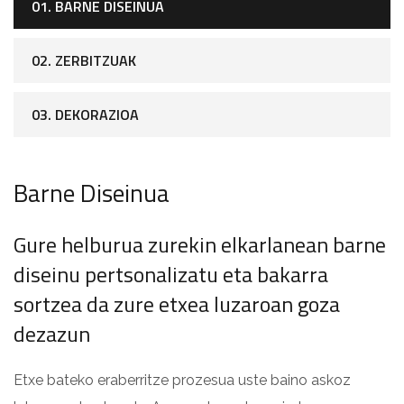
01. BARNE DISEINUA
02. ZERBITZUAK
03. DEKORAZIOA
Barne Diseinua
Gure helburua zurekin elkarlanean barne
diseinu pertsonalizatu eta bakarra
sortzea da zure etxea luzaroan goza
dezazun
Etxe bateko eraberritze prozesua uste baino askoz