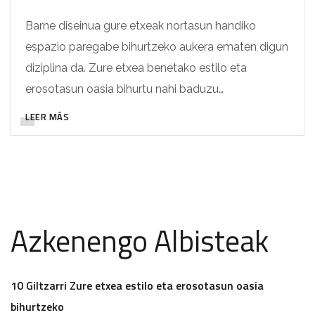
Barne diseinua gure etxeak nortasun handiko
espazio paregabe bihurtzeko aukera ematen digun
diziplina da. Zure etxea benetako estilo eta
erosotasun oasia bihurtu nahi baduzu…
LEER MÁS
Azkenengo Albisteak
10 Giltzarri Zure etxea estilo eta erosotasun oasia
bihurtzeko