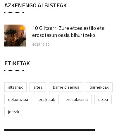
AZKENENGO ALBISTEAK
10 Giltzarri Zure etxea estilo eta
erosotasun oasia bihurtzeko
2023-10-30
ETIKETAK
altzariak
artea
barne diseinua
barnekoak
dekorazioa
eraiketak
erosotasuna
etxea
joerak