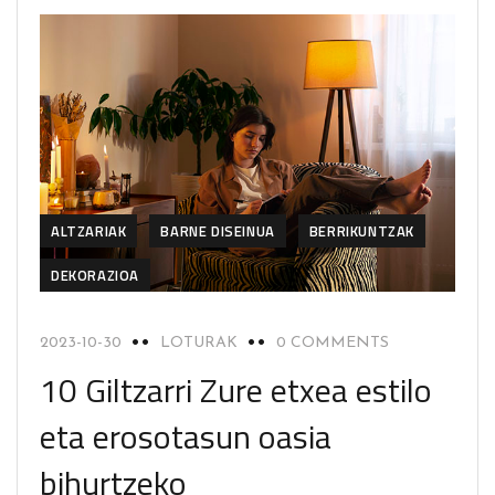
ALTZARIAK
BARNE DISEINUA
BERRIKUNTZAK
DEKORAZIOA
2023-10-30
LOTURAK
0 COMMENTS
10 Giltzarri Zure etxea estilo
eta erosotasun oasia
bihurtzeko