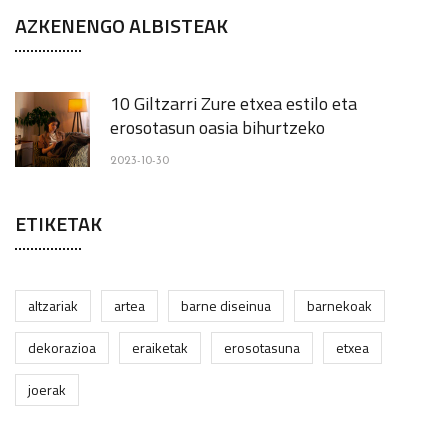
AZKENENGO ALBISTEAK
10 Giltzarri Zure etxea estilo eta
erosotasun oasia bihurtzeko
2023-10-30
ETIKETAK
altzariak
artea
barne diseinua
barnekoak
dekorazioa
eraiketak
erosotasuna
etxea
joerak