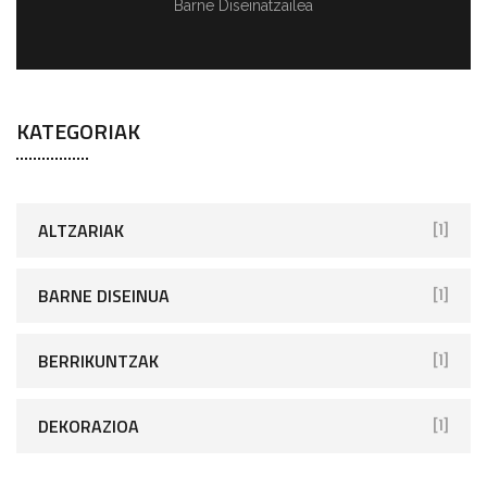
Barne Diseinatzailea
KATEGORIAK
ALTZARIAK
[1]
BARNE DISEINUA
[1]
BERRIKUNTZAK
[1]
DEKORAZIOA
[1]