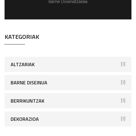
Barne Diseinatzailea
KATEGORIAK
ALTZARIAK
[1]
BARNE DISEINUA
[1]
BERRIKUNTZAK
[1]
DEKORAZIOA
[1]