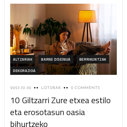
ALTZARIAK
BARNE DISEINUA
BERRIKUNTZAK
DEKORAZIOA
2023-10-30
LOTURAK
0 COMMENTS
10 Giltzarri Zure etxea estilo
eta erosotasun oasia
bihurtzeko