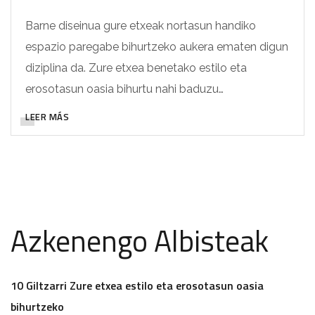
Barne diseinua gure etxeak nortasun handiko
espazio paregabe bihurtzeko aukera ematen digun
diziplina da. Zure etxea benetako estilo eta
erosotasun oasia bihurtu nahi baduzu…
LEER MÁS
Azkenengo Albisteak
10 Giltzarri Zure etxea estilo eta erosotasun oasia
bihurtzeko