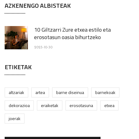
AZKENENGO ALBISTEAK
10 Giltzarri Zure etxea estilo eta
erosotasun oasia bihurtzeko
2023-10-30
ETIKETAK
altzariak
artea
barne diseinua
barnekoak
dekorazioa
eraiketak
erosotasuna
etxea
joerak