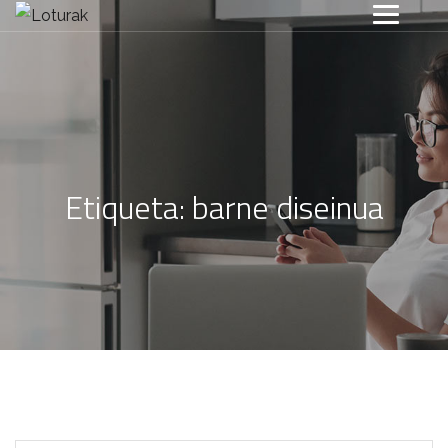
Etiqueta:
barne diseinua