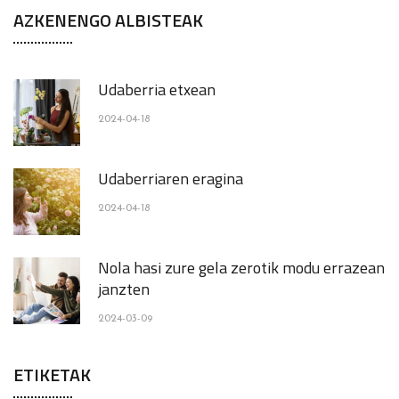
AZKENENGO ALBISTEAK
Udaberria etxean
2024-04-18
Udaberriaren eragina
2024-04-18
Nola hasi zure gela zerotik modu errazean
janzten
2024-03-09
ETIKETAK