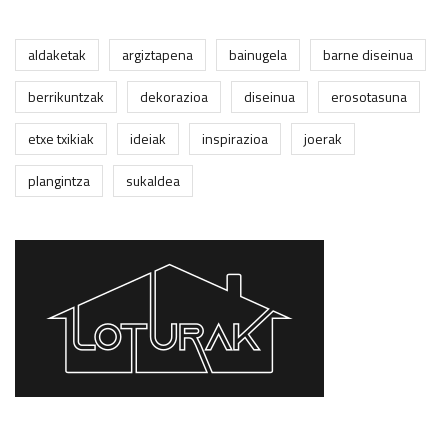
aldaketak
argiztapena
bainugela
barne diseinua
berrikuntzak
dekorazioa
diseinua
erosotasuna
etxe txikiak
ideiak
inspirazioa
joerak
plangintza
sukaldea