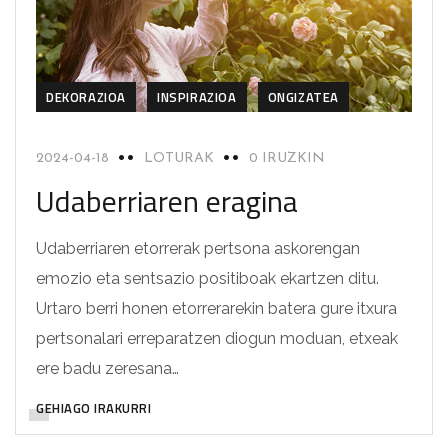
DEKORAZIOA
INSPIRAZIOA
ONGIZATEA
2024-04-18
LOTURAK
0 IRUZKIN
Udaberriaren eragina
Udaberriaren etorrerak pertsona askorengan
emozio eta sentsazio positiboak ekartzen ditu.
Urtaro berri honen etorrerarekin batera gure itxura
pertsonalari erreparatzen diogun moduan, etxeak
ere badu zeresana…
GEHIAGO IRAKURRI