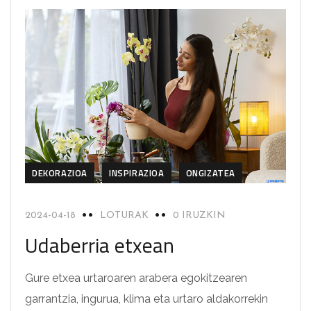
DEKORAZIOA
INSPIRAZIOA
ONGIZATEA
2024-04-18
LOTURAK
0 IRUZKIN
Udaberria etxean
Gure etxea urtaroaren arabera egokitzearen
garrantzia, ingurua, klima eta urtaro aldakorrekin