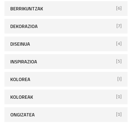
BERRIKUNTZAK
[6]
DEKORAZIOA
[7]
DISEINUA
[4]
INSPIRAZIOA
[5]
KOLOREA
[1]
KOLOREAK
[2]
ONGIZATEA
[2]