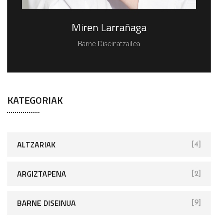
Miren Larrañaga
Barne Diseinatzailea
KATEGORIAK
ALTZARIAK
[4]
ARGIZTAPENA
[2]
BARNE DISEINUA
[9]