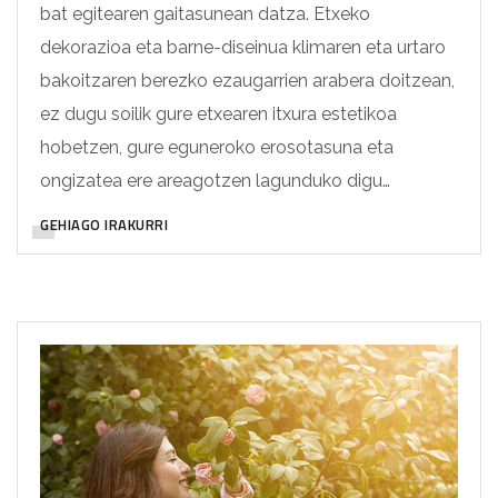
bat egitearen gaitasunean datza. Etxeko
dekorazioa eta barne-diseinua klimaren eta urtaro
bakoitzaren berezko ezaugarrien arabera doitzean,
ez dugu soilik gure etxearen itxura estetikoa
hobetzen, gure eguneroko erosotasuna eta
ongizatea ere areagotzen lagunduko digu…
GEHIAGO IRAKURRI