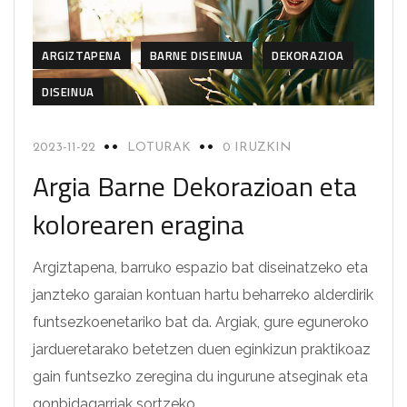
ARGIZTAPENA
BARNE DISEINUA
DEKORAZIOA
DISEINUA
2023-11-22
LOTURAK
0 IRUZKIN
Argia Barne Dekorazioan eta
kolorearen eragina
Argiztapena, barruko espazio bat diseinatzeko eta
janzteko garaian kontuan hartu beharreko alderdirik
funtsezkoenetariko bat da. Argiak, gure eguneroko
jardueretarako betetzen duen eginkizun praktikoaz
gain funtsezko zeregina du ingurune atseginak eta
gonbidagarriak sortzeko…