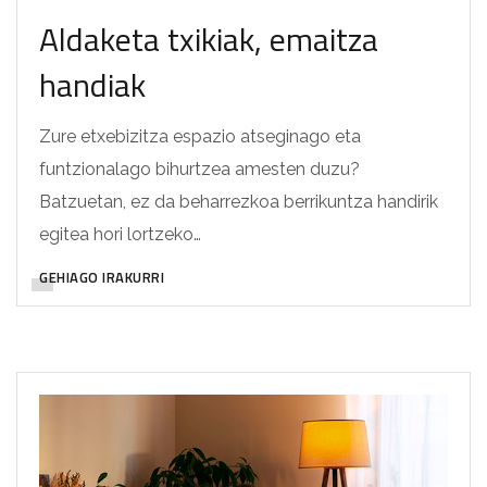
Aldaketa txikiak, emaitza
handiak
Zure etxebizitza espazio atseginago eta
funtzionalago bihurtzea amesten duzu?
Batzuetan, ez da beharrezkoa berrikuntza handirik
egitea hori lortzeko…
GEHIAGO IRAKURRI