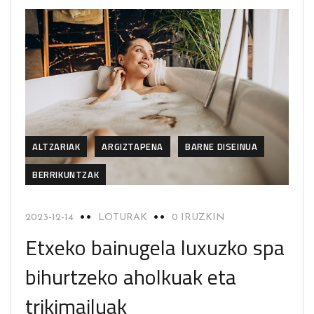
ALTZARIAK
ARGIZTAPENA
BARNE DISEINUA
BERRIKUNTZAK
2023-12-14
LOTURAK
0 IRUZKIN
Etxeko bainugela luxuzko spa
bihurtzeko aholkuak eta
trikimailuak