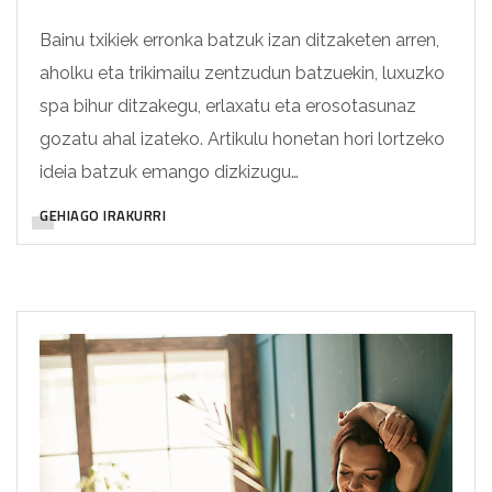
Bainu txikiek erronka batzuk izan ditzaketen arren,
aholku eta trikimailu zentzudun batzuekin, luxuzko
spa bihur ditzakegu, erlaxatu eta erosotasunaz
gozatu ahal izateko. Artikulu honetan hori lortzeko
ideia batzuk emango dizkizugu…
GEHIAGO IRAKURRI