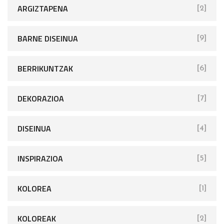
ARGIZTAPENA
[2]
BARNE DISEINUA
[9]
BERRIKUNTZAK
[6]
DEKORAZIOA
[7]
DISEINUA
[4]
INSPIRAZIOA
[5]
KOLOREA
[1]
KOLOREAK
[2]