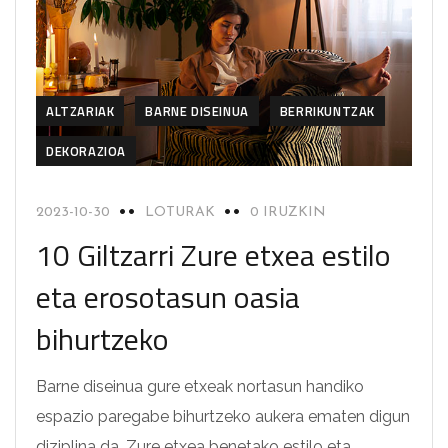
ALTZARIAK
BARNE DISEINUA
BERRIKUNTZAK
DEKORAZIOA
2023-10-30
LOTURAK
0 IRUZKIN
10 Giltzarri Zure etxea estilo
eta erosotasun oasia
bihurtzeko
Barne diseinua gure etxeak nortasun handiko
espazio paregabe bihurtzeko aukera ematen digun
diziplina da. Zure etxea benetako estilo eta