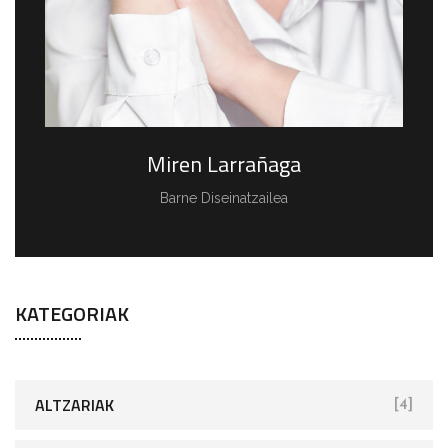
Miren Larrañaga
Barne Diseinatzailea
KATEGORIAK
ALTZARIAK
[4]