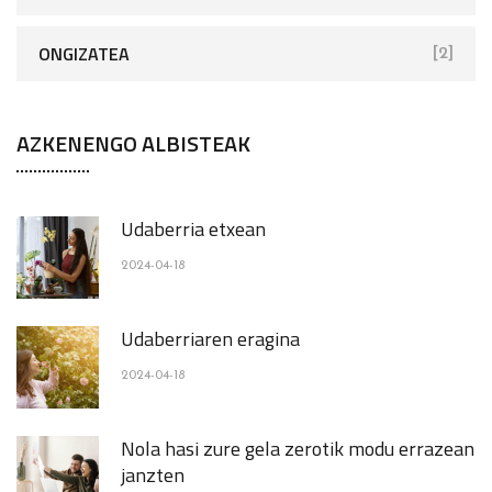
ONGIZATEA
[2]
AZKENENGO ALBISTEAK
Udaberria etxean
2024-04-18
Udaberriaren eragina
2024-04-18
Nola hasi zure gela zerotik modu errazean
janzten