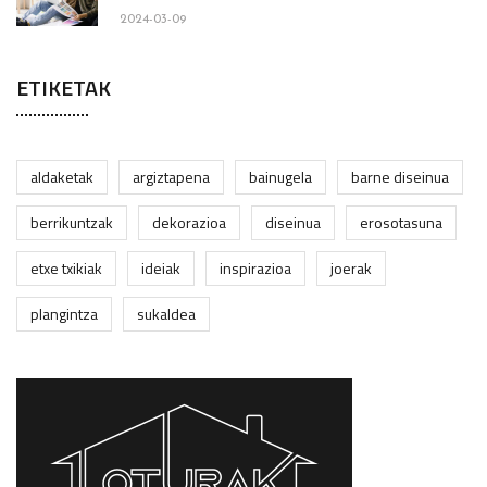
2024-03-09
ETIKETAK
aldaketak
argiztapena
bainugela
barne diseinua
berrikuntzak
dekorazioa
diseinua
erosotasuna
etxe txikiak
ideiak
inspirazioa
joerak
plangintza
sukaldea