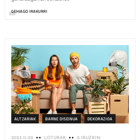
GEHIAGO IRAKURRI
ALTZARIAK
BARNE DISEINUA
DEKORAZIOA
2023-11-02
LOTURAK
0 IRUZKIN