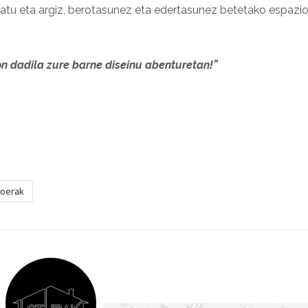
iratu eta argiz, berotasunez eta edertasunez betetako espazi
on dadila zure barne diseinu abenturetan!”
joerak