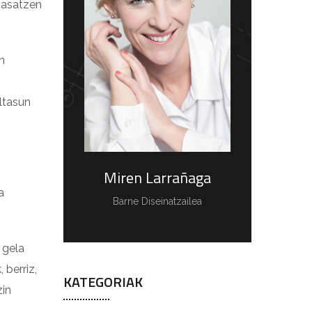
 pasatzen
n
ltasun
Miren Larrañaga
a
Barne Diseinatzailea
 gela
 berriz,
KATEGORIAK
zin