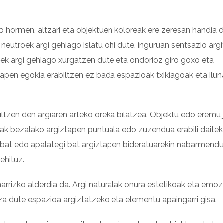
o hormen, altzari eta objektuen koloreak ere zeresan handia 
eutroek argi gehiago islatu ohi dute, inguruan sentsazio argi
unek argi gehiago xurgatzen dute eta ondorioz giro goxo eta
tapen egokia erabiltzen ez bada espazioak txikiagoak eta ilu
ltzen den argiaren arteko oreka bilatzea. Objektu edo eremu 
ak bezalako argiztapen puntuala edo zuzendua erabili daite
n bat edo apalategi bat argiztapen bideratuarekin nabarmend
ehituz.
arrizko alderdia da. Argi naturalak onura estetikoak eta emoz
itza dute espazioa argiztatzeko eta elementu apaingarri gisa.