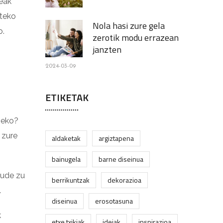
reak
rteko
Nola hasi zure gela
o.
zerotik modu errazean
janzten
2024-03-09
ETIKETAK
zeko?
 zure
aldaketak
argiztapena
bainugela
barne diseinua
aude zu
berrikuntzak
dekorazioa
.
diseinua
erosotasuna
k
etxe txikiak
ideiak
inspirazioa