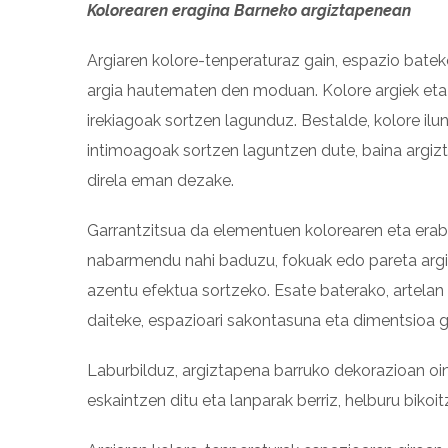
Kolorearen eragina Barneko argiztapenean
Argiaren kolore-tenperaturaz gain, espazio batek
argia hautematen den moduan. Kolore argiek eta n
irekiagoak sortzen lagunduz. Bestalde, kolore il
intimoagoak sortzen laguntzen dute, baina argiz
direla eman dezake.
Garrantzitsua da elementuen kolorearen eta erabi
nabarmendu nahi baduzu, fokuak edo pareta argi
azentu efektua sortzeko. Esate baterako, artela
daiteke, espazioari sakontasuna eta dimentsioa g
Laburbilduz, argiztapena barruko dekorazioan oin
eskaintzen ditu eta lanparak berriz, helburu biko