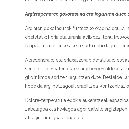
Argiztapenaren goxotasuna eta inguruan duen 
Argiaren goxotasunak funtsezko eragina dauka in
epeletatik; horia eta laranja adibidez, tonu fresko
tenperaturaren aukeraketa sortu nahi dugun barn
Atsedenerako eta erlaxatzera bideratutako espaz
sentsazioa ematen duten argi beroen aldeko apus
giro intimoa sortzen laguntzen dute. Bestalde, l
hobe da argi hotzagoak erabiltzea, kontzentrazio
Kolore-tenperatura egokia aukeratzeak espazioare
zabalagoa eta irekiagoa ager daiteke argiztapen f
atsegingarriagoa egingo du.