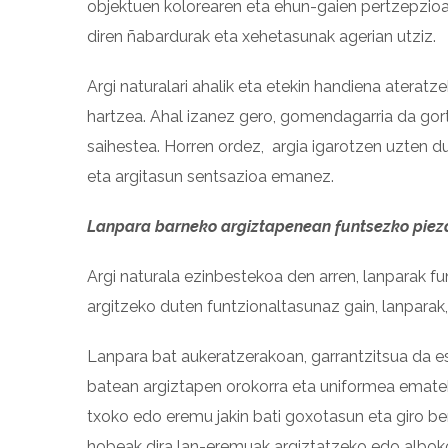
objektuen kolorearen eta ehun-gaien pertzepzioan
diren ñabardurak eta xehetasunak agerian utziz.
Argi naturalari ahalik eta etekin handiena aterat
hartzea. Ahal izanez gero, gomendagarria da gorti
saihestea. Horren ordez, argia igarotzen uzten du
eta argitasun sentsazioa emanez.
Lanpara barneko argiztapenean funtsezko piez
Argi naturala ezinbestekoa den arren, lanparak f
argitzeko duten funtzionaltasunaz gain, lanparak,
Lanpara bat aukeratzerakoan, garrantzitsua da es
batean argiztapen orokorra eta uniformea ​​ematek
txoko edo eremu jakin bati goxotasun eta giro ber
hobeak dira lan-eremuak argiztatzeko edo alboko