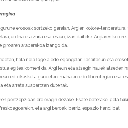
eragina
gurune erosoak sortzeko garaian. Argien kolore-tenperatura,
etara; urdina eta zuria esaterako, izan daiteke. Argiaren kolore-
e giroaren araberakoa izango da.
ioetan, hala nola logela edo egongelan, lasaitasun eta eroso
tua egitea komeni da. Argi leun eta atsegin hauek atseden h
aneko edo ikasketa guneetan, mahaian edo liburutegian esater
a eta arreta suspertzen dutenak.
n pertzepzioan ere eragin dezake. Esate baterako, gela txiki
reskoagoarekin, eta argi beroak, berriz, espazio handi bat