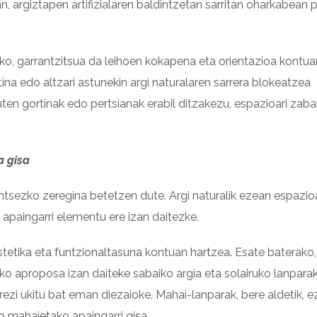
, argiztapen artifizialaren baldintzetan sarritan oharkabean
zeko, garrantzitsua da leihoen kokapena eta orientazioa kontua
na edo altzari astunekin argi naturalaren sarrera blokeatzea
ten gortinak edo pertsianak erabil ditzakezu, espazioari zaba
a gisa
untsezko zeregina betetzen dute. Argi naturalik ezean espazio
 apaingarri elementu ere izan daitezke.
tetika eta funtzionaltasuna kontuan hartzea. Esate baterako,
o aproposa izan daiteke sabaiko argia eta solairuko lanparak,
ezi ukitu bat eman diezaioke. Mahai-lanparak, bere aldetik, e
 mahaietako apaingarri gisa.