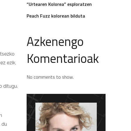
“Urtearen Kolorea” esploratzen
Peach Fuzz kolorean bilduta
Azkenengo
Komentarioak
ntsezko
ez ezik,
No comments to show.
o ditugu.
n
a du