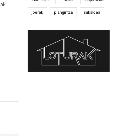
oak
joerak
plangintza
sukaldea