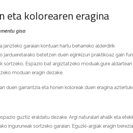
n eta kolorearen eragina
ementu gisa
a janzteko garaian kontuan hartu beharreko alderdirik
ko jardueretarako betetzen duen eginkizun praktikoaz gain fu
k sortzeko. Espazio bat argiztatzeko moduak,gure aldartean 
itzeko moduan eragin dezake.
an duen garrantzia eta honen koloreak duen eragina aztertuk
spazio guztiz eraldatu dezake. Argi naturalari ahalik eta eteki
ko inguruneak sortzeko garaian. Eguzki-argiak eragin berezi