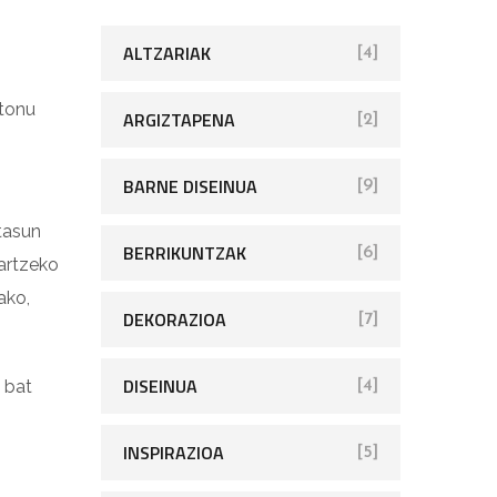
ALTZARIAK
[4]
 tonu
ARGIZTAPENA
[2]
BARNE DISEINUA
[9]
tasun
BERRIKUNTZAK
[6]
artzeko
ako,
DEKORAZIOA
[7]
DISEINUA
 bat
[4]
INSPIRAZIOA
[5]