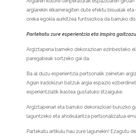
Argiaren kolore-tenperaturak espazioaren giroan 
argiarekin elkarreragiten dute efektu bisualak et
oreka egokia aurkitzea funtsezkoa da barruko dise
Partekatu zure esperientzia eta inspira gaitzazu
Argiztapena barneko dekorazioan ezinbesteko el
paregabeak sortzeko gai da.
Ba al duzu esperientzia pertsonalik zeinetan arg
Agian iradokizun batzuk argia espazio ezberdine
esperientziatik ikastea gustatuko litzaiguke.
Argiztapenari eta barruko dekorazioari buruzko 
laguntzeko eta aholkularitza pertsonalizatua ema
Partekatu artikulu hau zure lagunekin! Ezagutu d