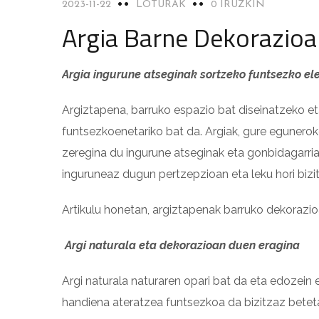
2023-11-22
LOTURAK
0 IRUZKIN
Argia Barne Dekorazioa
Argia ingurune atseginak sortzeko funtsezko el
Argiztapena, barruko espazio bat diseinatzeko et
funtsezkoenetariko bat da. Argiak, gure egunero
zeregina du ingurune atseginak eta gonbidagarria
inguruneaz dugun pertzepzioan eta leku hori biz
Artikulu honetan, argiztapenak barruko dekorazio
Argi naturala eta dekorazioan duen eragina
Argi naturala naturaren opari bat da eta edozein e
handiena ateratzea funtsezkoa da bizitzaz beteta