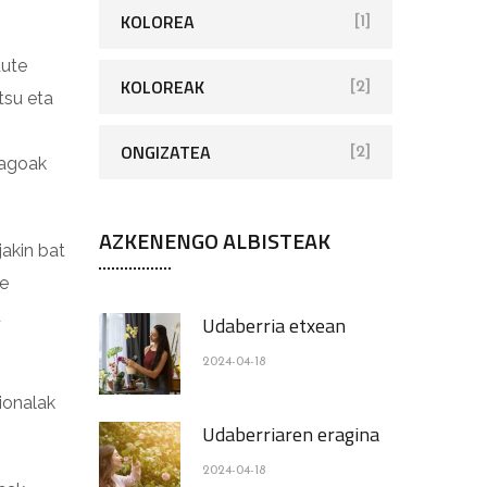
KOLOREA
[1]
dute
KOLOREAK
[2]
tsu eta
ONGIZATEA
[2]
nagoak
AZKENENGO ALBISTEAK
jakin bat
ke
u
Udaberria etxean
2024-04-18
ionalak
Udaberriaren eragina
2024-04-18