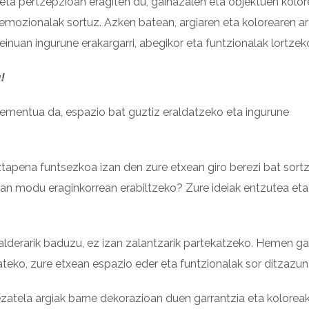
eta pertzepzioan eragiten du, gainazalen eta objektuen kolo
a emozionalak sortuz. Azken batean, argiaren eta kolorearen a
inuan ingurune erakargarri, abegikor eta funtzionalak lortzek
!
ementua da, espazio bat guztiz eraldatzeko eta ingurune
iztapena funtsezkoa izan den zure etxean giro berezi bat sort
tan modu eraginkorrean erabiltzeko? Zure ideiak entzutea eta
galderarik baduzu, ez izan zalantzarik partekatzeko. Hemen g
teko, zure etxean espazio eder eta funtzionalak sor ditzazun
ezatela argiak barne dekorazioan duen garrantzia eta kolorea