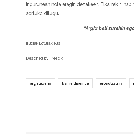
ingurunean nola eragin dezakeen. Elkarrekin insp
sortuko ditugu.
“Argia beti zurekin eg
Irudiak Loturak.eus
Designed by Freepik
argiztapena
barne diseinua
erosotasuna